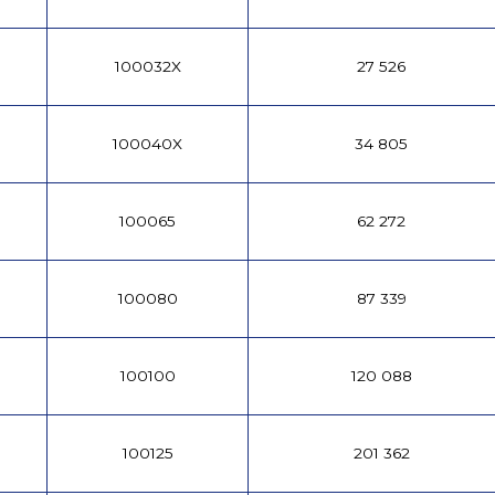
100032X
27 526
100040X
34 805
100065
62 272
100080
87 339
100100
120 088
100125
201 362