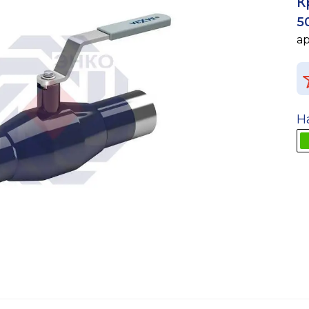
К
5
а
Н