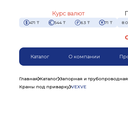
Курс валют
471
₸
544
₸
6.3
₸
71
₸
8:0
Каталог
О компании
Пр
Главная
Каталог
Запорная и трубопроводная
Краны под приварку
VEXVE