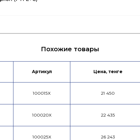
я
Лист данных
Брошюра
Таблица 
Похожие товары
Артикул
Цена, тенге
100015X
21 450
100020X
22 435
100025X
26 243