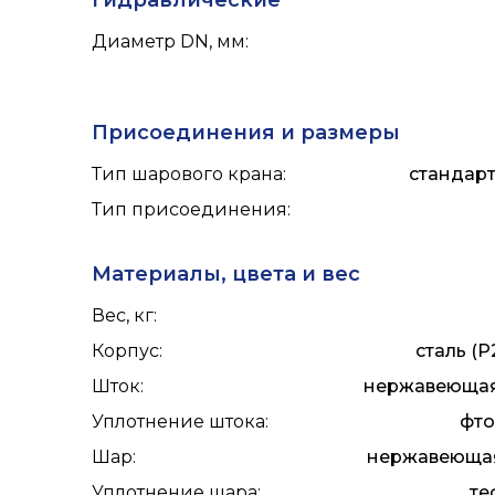
Гидравлические
Диаметр DN, мм
:
Присоединения и размеры
Тип шарового крана
:
стандар
Тип присоединения
:
Материалы, цвета и вес
Вес, кг
:
Корпус
:
сталь (P
Шток
:
нержавеющая 
Уплотнение штока
:
фто
Шар
:
нержавеющая 
Уплотнение шара
:
те