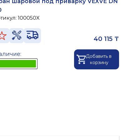
ран шаровой под приварку VEXVE DN
0
ртикул:
100050X
40 115 ₸
аличие:
Добавить в
корзину