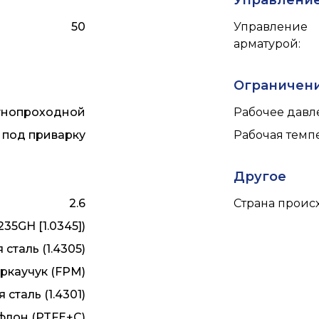
Управлени
50
Управление
арматурой
:
Ограничен
тнопроходной
Рабочее давле
под приварку
Рабочая темпе
Другое
2.6
Страна прои
235GH [1.0345])
сталь (1.4305)
ркаучук (FPM)
сталь (1.4301)
флон (PTFE+C)