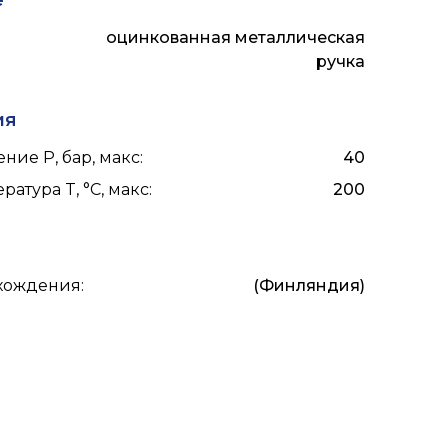
е
оцинкованная металлическая
ручка
ия
ние P, бар, макс
:
40
ратура T, °C, макс
:
200
схождения
:
(Финляндия)