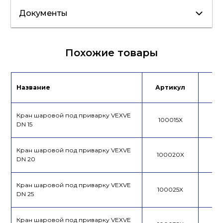
Документы
Сертификат/
Похожие товары
Декларация
Инструкция
Лист данных
Название
Артикул
Це
Брошюра
Таблица Kv
Кран шаровой под приварку VEXVE
100015X
DN 15
Кран шаровой под приварку VEXVE
100020X
DN 20
Кран шаровой под приварку VEXVE
100025X
DN 25
Кран шаровой под приварку VEXVE