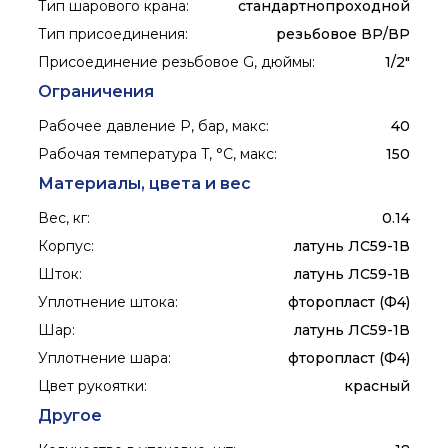
Тип шарового крана
:
стандартнопроходной
Тип присоединения
:
резьбовое ВР/ВР
Присоединение резьбовое G, дюймы
:
1/2"
Ограничения
Рабочее давление P, бар, макс
:
40
Рабочая температура T, °C, макс
:
150
Материалы, цвета и вес
Вес, кг
:
0.14
Корпус
:
латунь ЛС59-1В
Шток
:
латунь ЛС59-1В
Уплотнение штока
:
фторопласт (Ф4)
Шар
:
латунь ЛС59-1В
Уплотнение шара
:
фторопласт (Ф4)
Цвет рукоятки
:
красный
Другое