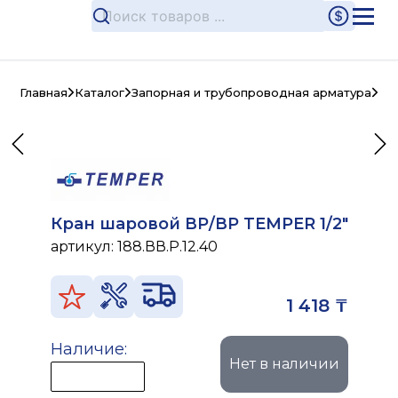
Главная
Каталог
Запорная и трубопроводная арматура
Ла
Кран шаровой ВР/ВР TEMPER 1/2"
артикул:
188.ВВ.Р.12.40
1 418 ₸
Наличие:
Нет в наличии