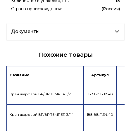
Количество в упаковке, шт
:
18
Страна происхождения
:
(Россия)
Документы
Сертификат/
Похожие товары
Декларация
Каталог
продукции
Название
Артикул
Це
Кран шаровой ВР/ВР TEMPER 1/2"
188.ВВ.Б.12.40
Кран шаровой ВР/ВР TEMPER 3/4"
188.ВВ.Р.34.40