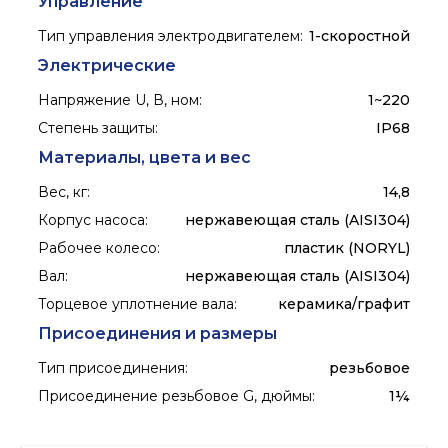
Управление
Тип управления электродвигателем
:
1-скоростной
Электрические
Напряжение U, В, ном
:
1~220
Степень защиты
:
IP68
Материалы, цвета и вес
Вес, кг
:
14,8
Корпус насоса
:
нержавеющая сталь (AISI304)
Рабочее колесо
:
пластик (NORYL)
Вал
:
нержавеющая сталь (AISI304)
Торцевое уплотнение вала
:
керамика/графит
Присоединения и размеры
Тип присоединения
:
резьбовое
Присоединение резьбовое G, дюймы
:
1¼