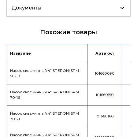
Документы
Сертификат/
Похожие товары
Декларация
Инструкция
Лист данных
Название
Артикул
Це
Каталог
продукции
Насос скважинный 4" SPERONI SPM
101660090
50-10
Насос скважинный 4" SPERONI SPM
101660150
70-16
Насос скважинный 4" SPERONI SPM
101660160
70-21
Насос скважинный 4" SPERONI SPM