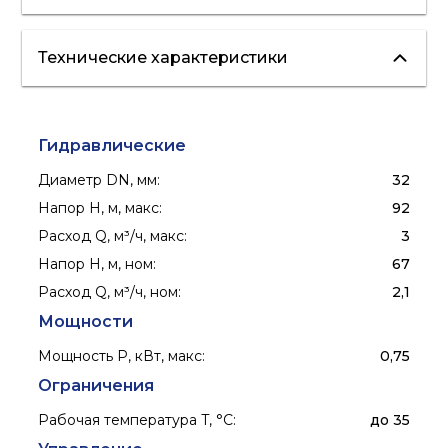
Технические характеристики
водоснабжение
полив
Гидравлические
Диаметр DN, мм
:
32
Напор H, м, макс
:
92
Расход Q, м³/ч, макс
:
3
Напор H, м, ном
:
67
Расход Q, м³/ч, ном
:
2,1
Мощности
Мощность P, кВт, макс
:
0,75
Ограничения
Рабочая температура T, °C
:
до 35