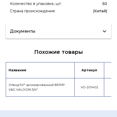
Количество в упаковке, шт
:
50
Страна происхождения
:
(Китай)
Документы
Сертификат/
Паспорт
Похожие товары
Декларация
Название
Артикул
Це
Отвод 90° хромированный ВР/НР
VG-201402
V&G VALOGIN 3/4"