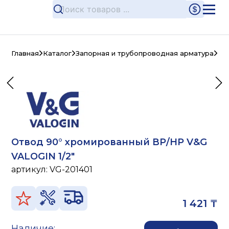
Главная
Каталог
Запорная и трубопроводная арматура
Ла
Отвод 90° хромированный ВР/НР V&G
VALOGIN 1/2"
артикул:
VG-201401
1 421 ₸
Наличие: