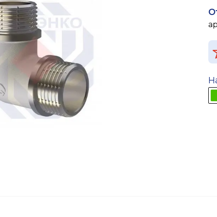
О
а
Н