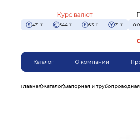
Курс валют
471
₸
544
₸
6.3
₸
71
₸
8:0
Каталог
О компании
Пр
Главная
Каталог
Запорная и трубопроводная