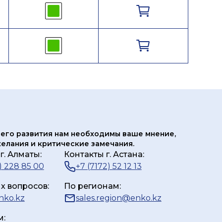
его развития нам
необходимы ваше мнение,
елания и критические замечания.
г. Алматы:
Контакты г. Астана:
) 228 85 00
+7 (7172) 52 12 13
х вопросов:
По регионам:
nko.kz
sales.region@enko.kz
м: