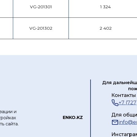
VG-201301
1 324
VG-201302
2 402
Для дальнейш
пож
Контакты 
+7 (727
зации и
Для общи
ЕNKO.KZ
тройках
info@e
ь сайта.
Инстагра