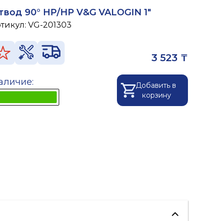
твод 90° НР/НР V&G VALOGIN 1"
ртикул:
VG-201303
3 523 ₸
аличие:
Добавить в
корзину