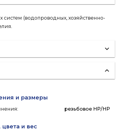
х систем (водопроводных, хозяйственно-
елия.
отопление
ения и размеры
инения
:
резьбовое НР/НР
 цвета и вес