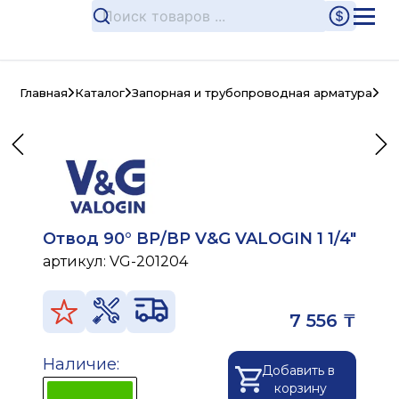
Главная
Каталог
Запорная и трубопроводная арматура
Ла
Отвод 90° ВР/ВР V&G VALOGIN 1 1/4"
артикул:
VG-201204
7 556 ₸
Наличие:
Добавить в
корзину