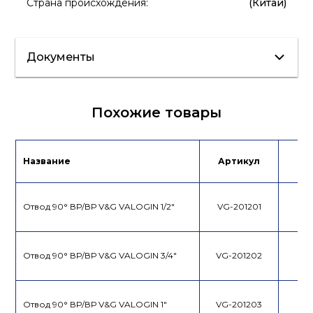
Страна происхождения
:
(Китай)
Документы
Сертификат/
Паспорт
Похожие товары
Декларация
Название
Артикул
Це
Отвод 90° ВР/ВР V&G VALOGIN 1/2"
VG-201201
Отвод 90° ВР/ВР V&G VALOGIN 3/4"
VG-201202
Отвод 90° ВР/ВР V&G VALOGIN 1"
VG-201203