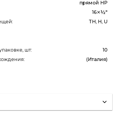
прямой НР
16⨯½"
лещей
:
TH, H, U
упаковке, шт
:
10
схождения
:
(Италия)