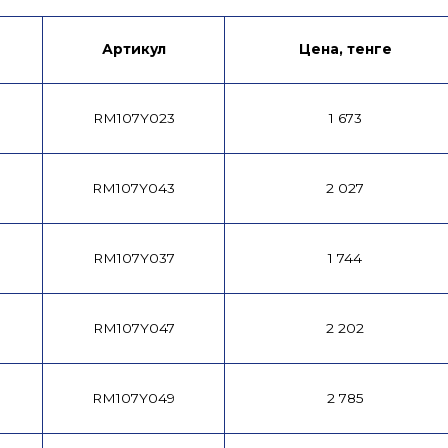
Артикул
Цена, тенге
RM107Y023
1 673
RM107Y043
2 027
RM107Y037
1 744
RM107Y047
2 202
RM107Y049
2 785