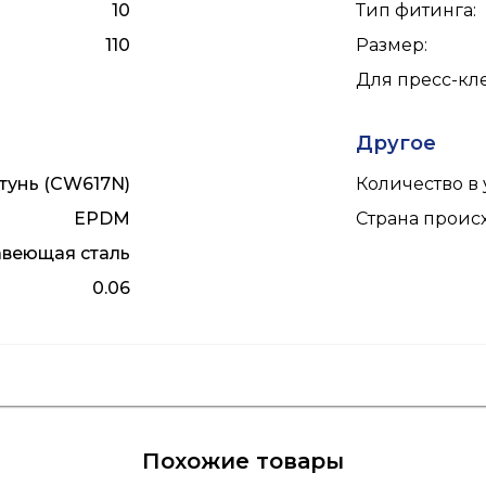
10
Тип фитинга
:
110
Размер
:
Для пресс-к
Другое
тунь (CW617N)
Количество в 
EPDM
Страна прои
веющая сталь
0.06
ции
Видеоинструкция
Похожие товары