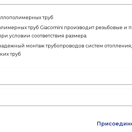
аллополимерных труб
имерных труб Giacomini производит резьбовые и пр
при условии соответствия размера.
надежный монтаж трубопроводов систем отопления,
ких труб
Присоедин