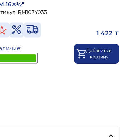
M 16⨯½"
ртикул:
RM107Y033
1 422 ₸
аличие:
Добавить в
корзину