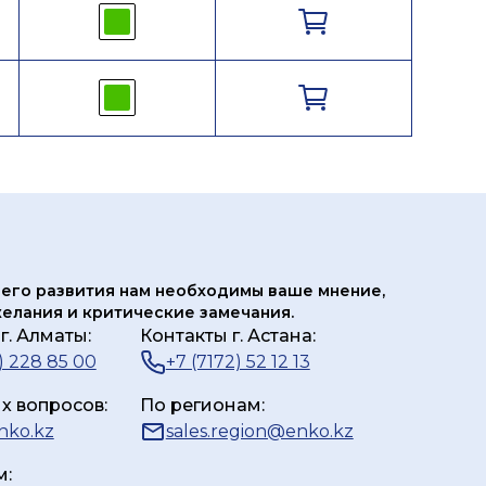
его развития нам
необходимы ваше мнение,
елания и критические замечания.
г. Алматы:
Контакты г. Астана:
) 228 85 00
+7 (7172) 52 12 13
х вопросов:
По регионам:
nko.kz
sales.region@enko.kz
м: