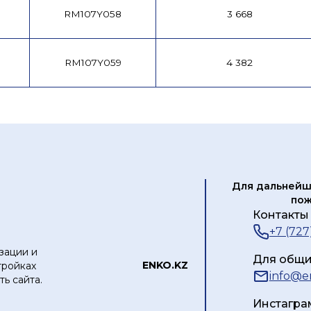
RM107Y058
3 668
RM107Y059
4 382
Для дальнейш
пож
Контакты 
+7 (727
зации и
Для общи
ЕNKO.KZ
тройках
info@e
ь сайта.
Инстагра