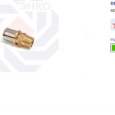
R
а
Н