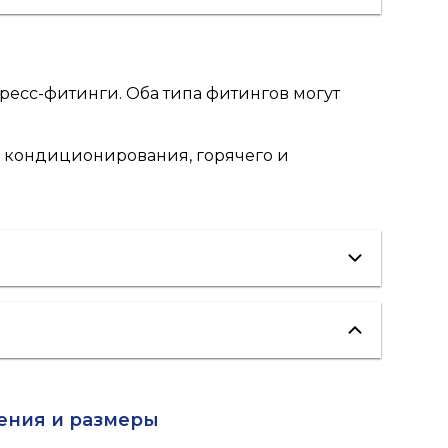
есс-фитинги. Оба типа фитингов могут
 кондиционирования, горячего и
отопление
ГВС
ения и размеры