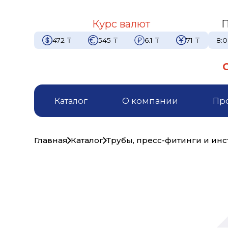
Курс валют
П
472
₸
545
₸
6.1
₸
71
₸
8:0
Каталог
О компании
Пр
Главная
Каталог
Трубы, пресс-фитинги и ин