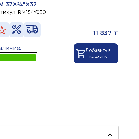
M 32⨯¾"⨯32
ртикул:
RM154Y050
11 837 ₸
аличие:
Добавить в
корзину