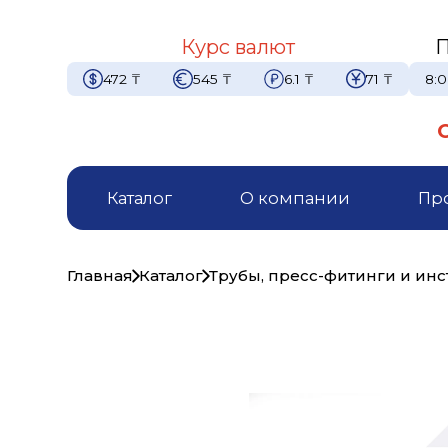
Курс валют
П
472
₸
545
₸
6.1
₸
71
₸
8:0
Каталог
О компании
Пр
Главная
Каталог
Трубы, пресс-фитинги и ин