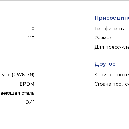
Присоедин
10
Тип фитинга
:
110
Размер
:
Для пресс-к
Другое
тунь (CW617N)
Количество в 
EPDM
Страна прои
веющая сталь
0.41