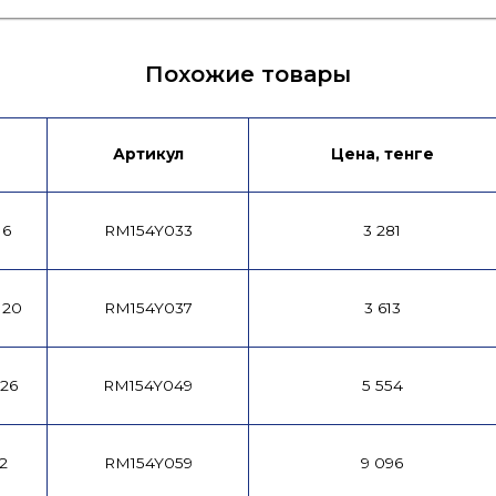
деоинструкция
Похожие товары
Артикул
Цена, тенге
16
RM154Y033
3 281
⨯20
RM154Y037
3 613
26
RM154Y049
5 554
2
RM154Y059
9 096