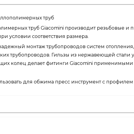
аллополимерных труб
имерных труб Giacomini производит резьбовые и пр
при условии соответствия размера.
надежный монтаж трубопроводов систем отопления,
ких трубопроводов. Гильзы из нержавеющей стали 
ющих колец делает фитинги Giacomini применимыми
ьзовать для обжима пресс инструмент с профилем T