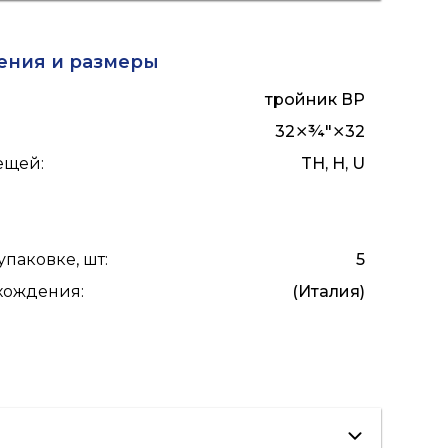
ГВС
ения и размеры
тройник ВР
32⨯¾"⨯32
лещей
:
TH, H, U
упаковке, шт
:
5
схождения
:
(Италия)