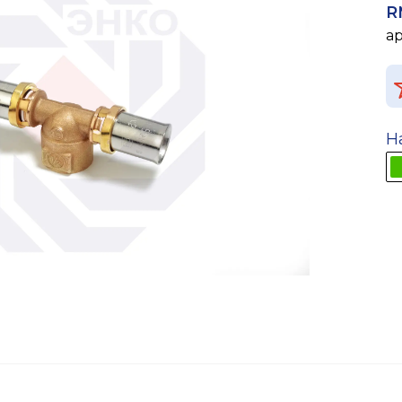
R
а
Н