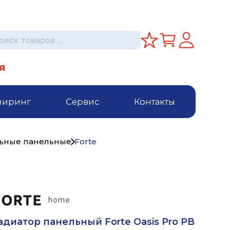
я
ниринг
Сервис
Контакты
льные панельные
Forte
адиатор панельный Forte Oasis Pro PB