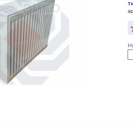
т
а
Н