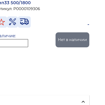
ип33 500/1800
ртикул:
P0000109306
-
аличие:
Нет в наличии