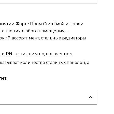
риятии Форте Пром Стил ГмбХ из стали
 отопления любого помещения –
рокий ассортимент, стальные радиаторы
м и PN – с нижним подключением.
 показывает количество стальных панелей, а
лет.