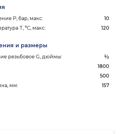
ия
ние P, бар, макс
:
10
ратура T, °C, макс
:
120
ения и размеры
ие резьбовое G, дюймы
:
½
1800
500
на, мм
:
157