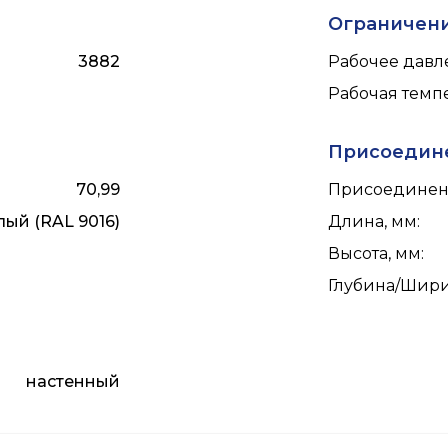
Ограничен
3882
Рабочее давле
Рабочая темпе
Присоедин
70,99
Присоединен
лый (RAL 9016)
Длина, мм
:
Высота, мм
:
Глубина/Шири
настенный