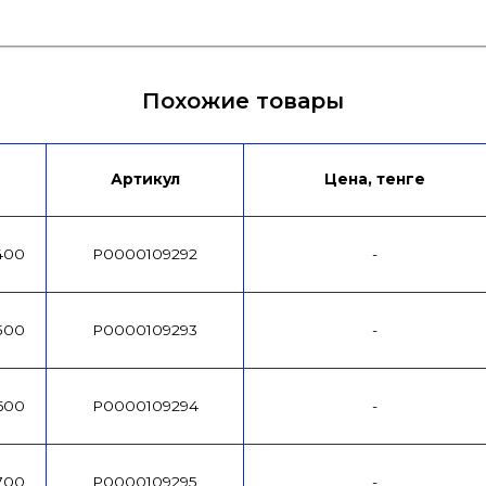
Похожие товары
Артикул
Цена, тенге
/400
P0000109292
-
/500
P0000109293
-
/600
P0000109294
-
/700
P0000109295
-