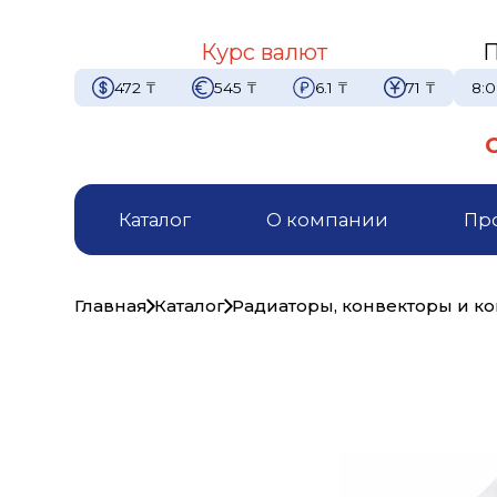
Курс валют
П
472
₸
545
₸
6.1
₸
71
₸
8:0
Каталог
О компании
Пр
Главная
Каталог
Радиаторы, конвекторы и 