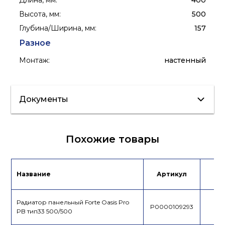
Длина, мм
:
400
Высота, мм
:
500
Глубина/Ширина, мм
:
157
Разное
Монтаж
:
настенный
Документы
Инструкция
Сертификат
Похожие товары
Название
Артикул
Це
Радиатор панельный Forte Oasis Pro
P0000109293
PB тип33 500/500