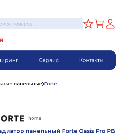
я
ниринг
Сервис
Контакты
льные панельные
Forte
адиатор панельный Forte Oasis Pro PB