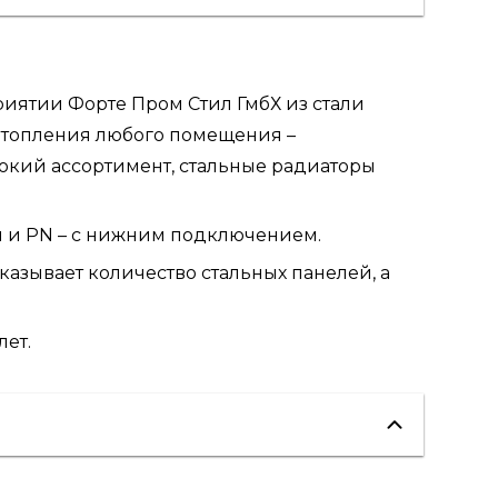
риятии Форте Пром Стил ГмбХ из стали
 отопления любого помещения –
рокий ассортимент, стальные радиаторы
м и PN – с нижним подключением.
 показывает количество стальных панелей, а
лет.