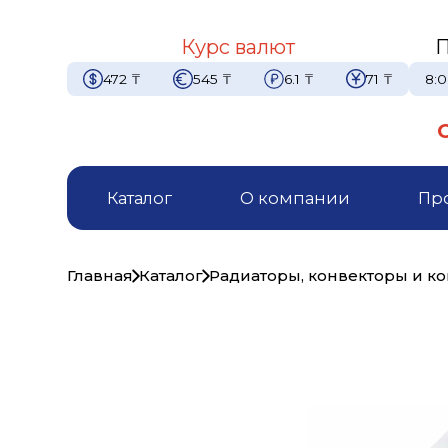
Курс валют
П
472
₸
545
₸
6.1
₸
71
₸
8:0
Каталог
О компании
Пр
Главная
Каталог
Радиаторы, конвекторы и 