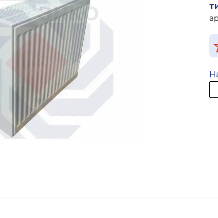
т
а
Н