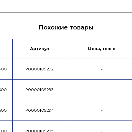
Похожие товары
Артикул
Цена, тенге
/400
P0000109292
-
/500
P0000109293
-
/600
P0000109294
-
/700
P0000109295
-