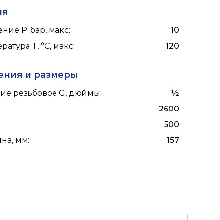
ия
ние P, бар, макс
:
10
ратура T, °C, макс
:
120
ения и размеры
ие резьбовое G, дюймы
:
½
2600
500
на, мм
:
157