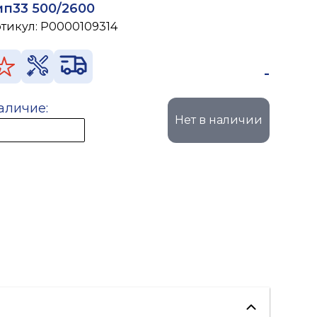
ип33 500/2600
ртикул:
P0000109314
-
аличие:
Нет в наличии