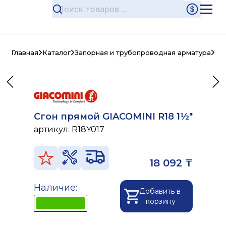
Главная
Каталог
Запорная и трубопроводная арматура
Ла
Сгон прямой GIACOMINI R18 1½"
артикул:
R18Y017
18 092 ₸
Наличие:
Добавить в
корзину