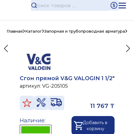
Главная
Каталог
Запорная и трубопроводная арматура
Ла
Сгон прямой V&G VALOGIN 1 1/2"
артикул:
VG-205105
11 767 ₸
Наличие:
Добавить в
корзину