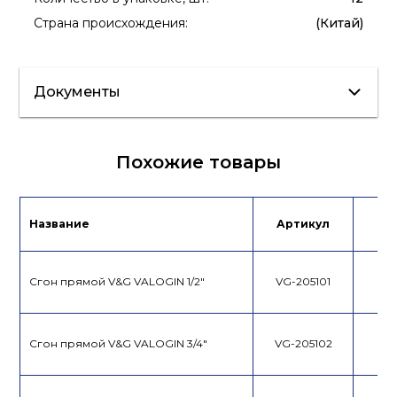
Страна происхождения
:
(Китай)
Документы
Сертификат/
Паспорт
Похожие товары
Декларация
Название
Артикул
Це
Сгон прямой V&G VALOGIN 1/2"
VG-205101
Сгон прямой V&G VALOGIN 3/4"
VG-205102