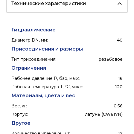
Технические характеристики
водоснабжение
отопление
Гидравлические
Диаметр DN, мм
:
40
Присоединения и размеры
Тип присоединения
:
резьбовое
Ограничения
Рабочее давление P, бар, макс
:
16
Рабочая температура T, °C, макс
:
120
Материалы, цвета и вес
Вес, кг
:
0.56
Корпус
:
латунь (CW617N)
Другое
Количество в упаковке, шт
:
12