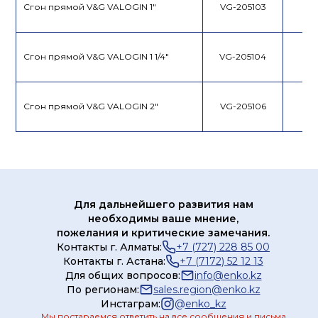
Сгон прямой V&G VALOGIN 1"
VG-205103
Сгон прямой V&G VALOGIN 1 1/4"
VG-205104
Сгон прямой V&G VALOGIN 2"
VG-205106
Для дальнейшего развития нам
необходимы ваше мнение,
пожелания и критические замечания.
Контакты г. Алматы:
+7 (727) 228 85 00
Контакты г. Астана:
+7 (7172) 52 12 13
Для общих вопросов:
info@enko.kz
По регионам:
sales.region@enko.kz
Инстаграм:
@
enko_kz
Мы постараемся ответить на все сообщения и письма