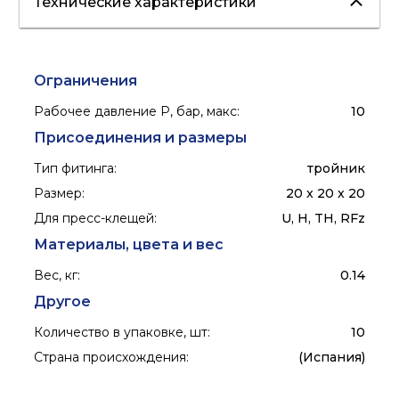
Технические характеристики
отопление
"теплые полы"
водоснабжение
ГВС
Ограничения
Рабочее давление P, бар, макс
:
10
Присоединения и размеры
Тип фитинга
:
тройник
Размер
:
20 x 20 x 20
Для пресс-клещей
:
U, H, TH, RFz
Материалы, цвета и вес
Вес, кг
:
0.14
Другое
Количество в упаковке, шт
:
10
Страна происхождения
:
(Испания)