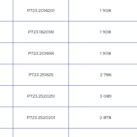
P723.2016201
1 908
P723.1620161
1 908
P723.2016161
1 908
P723.251625
2 786
P723.2520251
3 089
P723.2520201
2 878