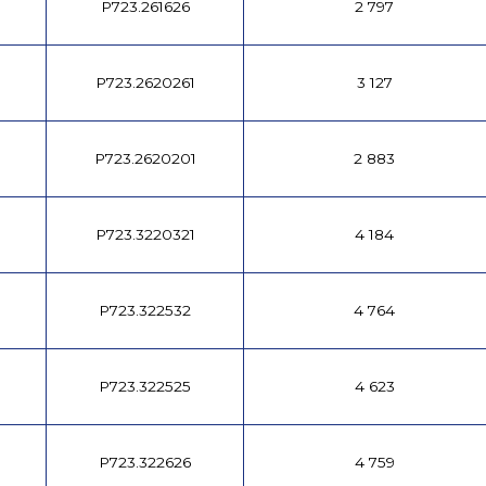
P723.261626
2 797
P723.2620261
3 127
P723.2620201
2 883
P723.3220321
4 184
P723.322532
4 764
P723.322525
4 623
P723.322626
4 759