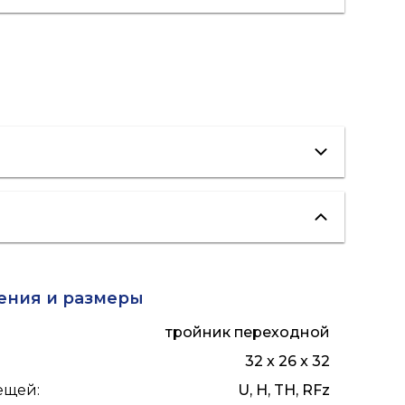
"теплые полы"
ГВС
ения и размеры
тройник переходной
32 x 26 x 32
лещей
:
U, H, TH, RFz