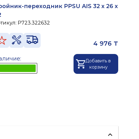
ройник-переходник PPSU AIS 32 x 26 x
2
ртикул:
P723.322632
4 976 ₸
аличие:
Добавить в
корзину