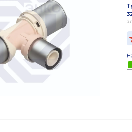
Т
3
а
Н