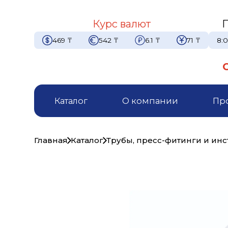
Курс валют
469
₸
542
₸
6.1
₸
71
₸
8:0
Каталог
О компании
Пр
Главная
Каталог
Трубы, пресс-фитинги и ин