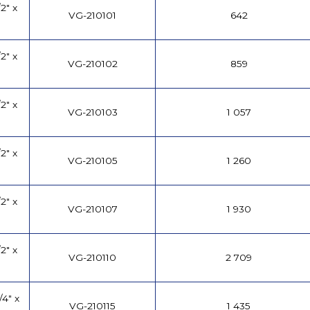
2" x
VG-210101
642
2" x
VG-210102
859
2" x
VG-210103
1 057
2" x
VG-210105
1 260
2" x
VG-210107
1 930
2" x
VG-210110
2 709
4" x
VG-210115
1 435