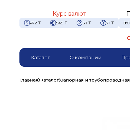
Курс валют
П
472
₸
545
₸
6.1
₸
71
₸
8:0
Каталог
О компании
Пр
Главная
Каталог
Запорная и трубопроводная