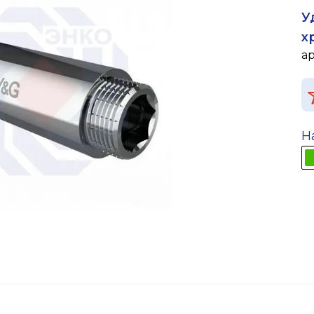
У
х
а
Н