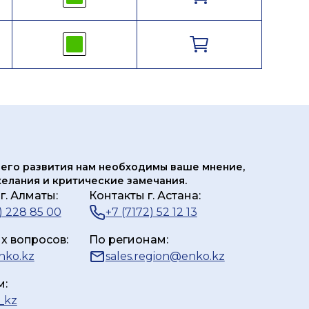
его развития нам
необходимы ваше мнение,
елания и критические замечания.
г. Алматы:
Контакты г. Астана:
) 228 85 00
+7 (7172) 52 12 13
х вопросов:
По регионам:
nko.kz
sales.region@enko.kz
м:
_kz