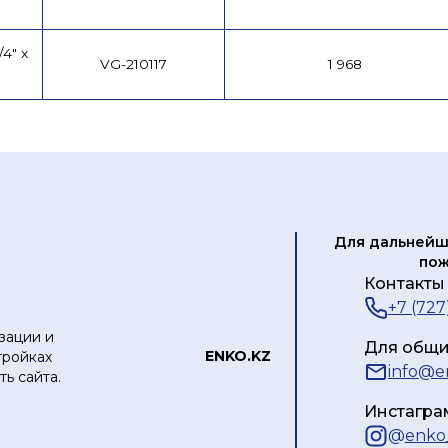
4" x
VG-210117
1 968
Для дальнейш
пож
Контакты 
+7 (727
зации и
Для общи
ЕNKO.KZ
тройках
info@e
ь сайта.
Инстагра
@
enko