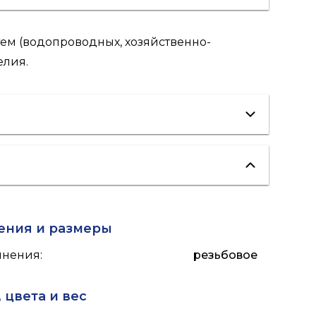
ем (водопроводных, хозяйственно-
елия.
отопление
ения и размеры
инения
:
резьбовое
 цвета и вес