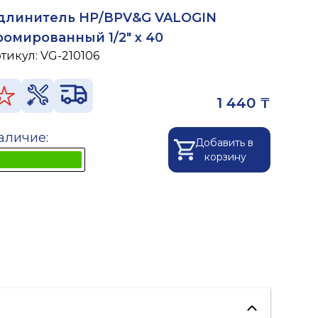
длинитель НР/ВРV&G VALOGIN
ромированный 1/2" x 40
ртикул:
VG-210106
1 440 ₸
аличие:
Добавить в
корзину