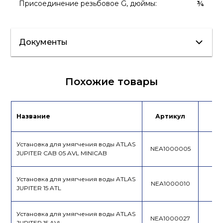
Присоединение резьбовое G, дюймы
:
¾
Документы
Сертификат/
Похожие товары
Декларация
Лист данных
Название
Артикул
Це
Инструкция по
эксплуатации
Установка для умягчения воды ATLAS
NEA1000005
JUPITER CAB 05 AVL MINICAB
Установка для умягчения воды ATLAS
NEA1000010
JUPITER 15 ATL
Установка для умягчения воды ATLAS
NEA1000027
JUPITER 15 AVL