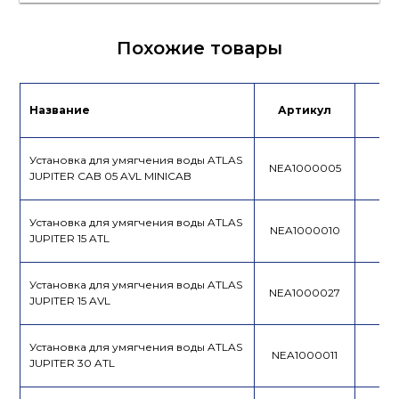
Сертификат/
Похожие товары
Декларация
Лист данных
Название
Артикул
Це
Инструкция по
эксплуатации
Установка для умягчения воды ATLAS
NEA1000005
JUPITER CAB 05 AVL MINICAB
Установка для умягчения воды ATLAS
NEA1000010
JUPITER 15 ATL
Установка для умягчения воды ATLAS
NEA1000027
JUPITER 15 AVL
Установка для умягчения воды ATLAS
NEA1000011
JUPITER 30 ATL