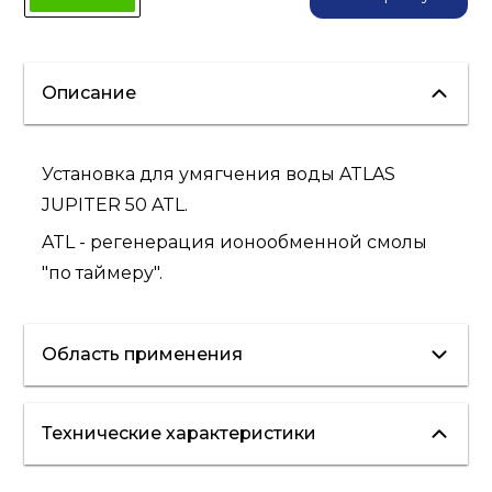
Описание
Установка для умягчения воды ATLAS
JUPITER 50 ATL.
ATL - регенерация ионообменной смолы
"по таймеру".
Область применения
Технические характеристики
холодная вода
умягчение