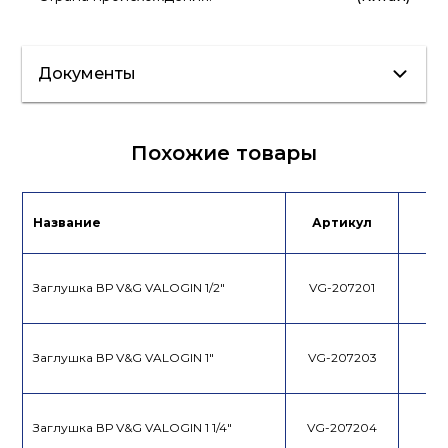
Документы
Сертификат/
Паспорт
Похожие товары
Декларация
Название
Артикул
Це
Заглушка ВР V&G VALOGIN 1/2"
VG-207201
Заглушка ВР V&G VALOGIN 1"
VG-207203
Заглушка ВР V&G VALOGIN 1 1/4"
VG-207204