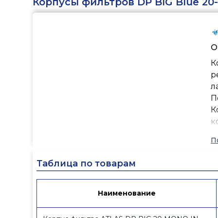
Корпусы фильтров DP BIG Blue 20-
О
К
р
л
П
К
к
П
Таблица по товарам
Наименование