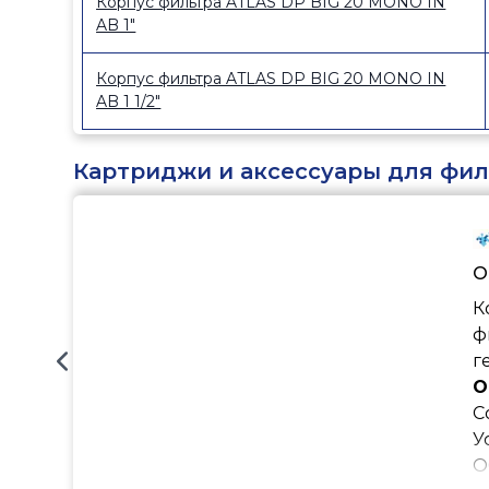
Корпус фильтра ATLAS DP BIG 20 MONO IN
AB 1"
Корпус фильтра ATLAS DP BIG 20 MONO IN
AB 1 1/2"
Картриджи и аксессуары для филь
О
К
ф
г
О
С
У
О