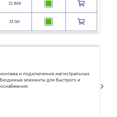
32 869
RA1800712
33 561
RA1800912
 монтажа и подключения магистральных
еобходимые элементы для быстрого и
доснабжения.