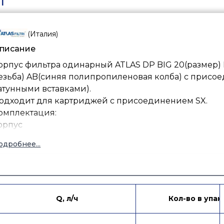
1
(
Италия
)
писание
орпус фильтра одинарный ATLAS DP BIG 20(размер)
езьба) AB(синяя полипропиленовая колба) с присо
атунными вставками).
одходит для картриджей с присоединением SX.
омплектация:
орпус
одробнее...
Q, л/ч
Кол-во в упак