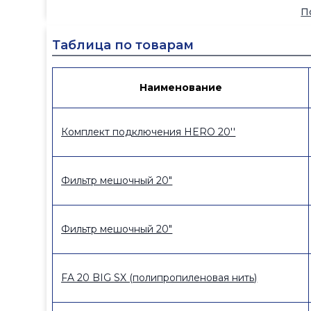
П
П
П
Э
Таблица по товарам
Д
С
П
Наименование
И
в
Комплект подключения HERO 20''
Фильтр мешочный 20"
Фильтр мешочный 20"
FA 20 BIG SX (полипропиленовая нить)