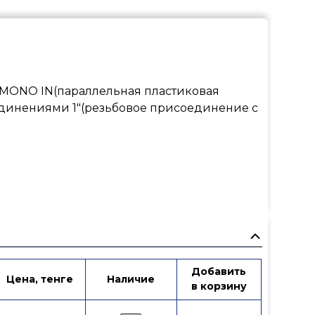
 MONO IN(параллельная пластиковая
единениями 1"(резьбовое присоединение с
Добавить
овке
Цена, тенге
Наличие
Артикул
в корзину