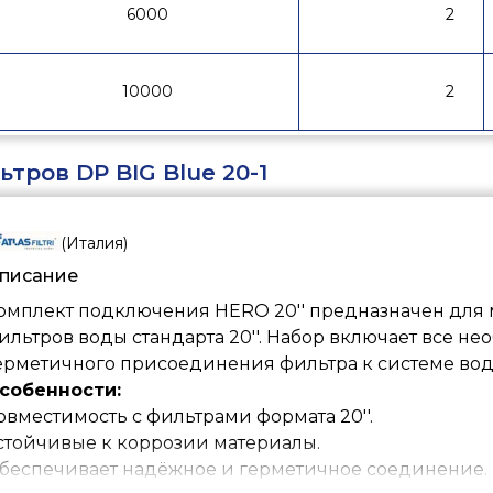
6000
2
10000
2
тров DP BIG Blue 20-1
(
Италия
)
писание
омплект подключения HERO 20'' предназначен для
ильтров воды стандарта 20''. Набор включает все н
ерметичного присоединения фильтра к системе во
собенности:
овместимость с фильтрами формата 20''.
стойчивые к коррозии материалы.
беспечивает надёжное и герметичное соединение.