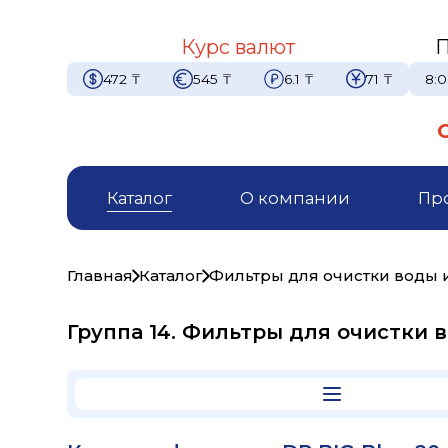
Курс валют
П
472
₸
545
₸
6.1
₸
71
₸
8:0
Каталог
О компании
Пр
Главная
Каталог
Фильтры для очистки воды
Группа 14. Фильтры для очистки