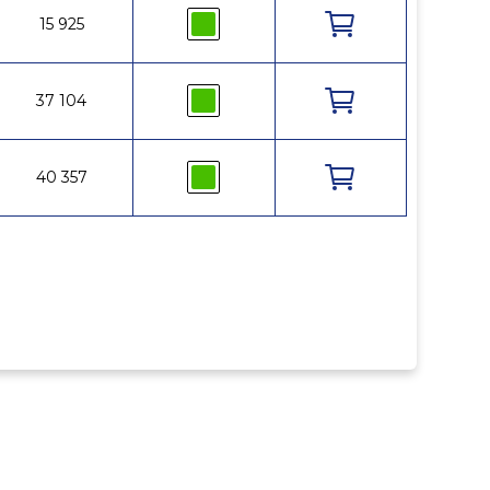
15 925
RE5117509
37 104
RA5187625
40 357
RA5207625