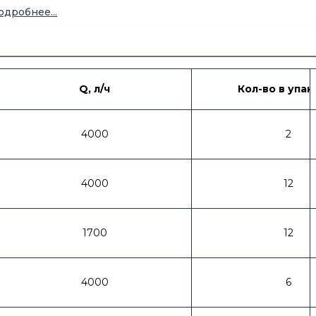
ростота монтажа и замены.
одробнее...
реимущества:
кономия времени при установке.
олговечность и надёжность всех соединительных эл
нижение риска протечек.
рименение:
Q, л/ч
Кол-во в упак
спользуется для подключения магистральных фильт
 жилых и коммерческих объектах.
4000
2
4000
12
1700
12
4000
6