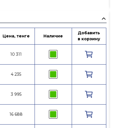
ементов.
Добавить
овке
Цена, тенге
Наличие
Артикул
в корзину
ров в системах холодного водоснабжения
10 311
RA7707189
4 235
RA7707186
3 995
RA7707187
16 688
RE5117508