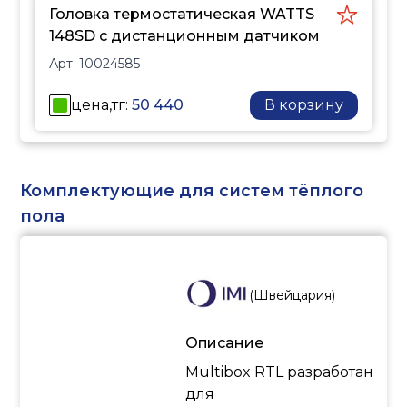
сенсором позволяют
Головка термостатическая WATTS
регулировать
148SD с дистанционным датчиком
температуру на клапанах
Арт:
10024585
закрытых шторами,
антивандальными
цена,тг:
50 440
В корзину
заслонками или иными
препятствиями, а так же
на клапанах
установленных в
Комплектующие для систем тёплого
труднодоступных нишах.
пола
(
Швейцария
)
Описание
Multibox RTL разработан
для