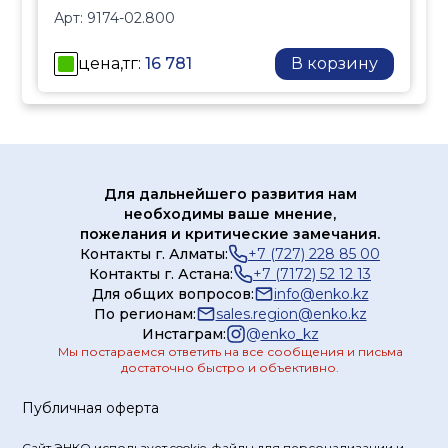
Арт:
9174-02.800
локальных отопительных
контуров с
цена,тг:
16 781
В корзину
принудительной
циркуляцией.
Основная функция —
поддержание заданной
температуры
теплоносителя путём
Для дальнейшего развития нам
необходимы ваше мнение,
автоматического
пожелания и критические замечания.
открытия или закрытия
Контакты г. Алматы:
+7 (727) 228 85 00
клапана при
Контакты г. Астана:
+7 (7172) 52 12 13
достижении
Для общих вопросов:
info@enko.kz
установленного
По регионам:
sales.region@enko.kz
Инстаграм:
@
enko_kz
значения.
Мы постараемся ответить на все сообщения и письма
Конструкция и принцип
достаточно быстро и объективно.
работы
Корпус
: латунь с
Публичная оферта
никелированным
Сайт ЭНКО использует cookie-файлы для персонализации и