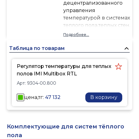
децентрализованного
управления
температурой в системах
теплого пола,теплых стен,
или комбинированных
Подробнее...
систем.
Функции Multibox RTL:
Таблица по товарам
ограничение
температуры в обратном
Регулятор температуры для теплых
трубопроводе
полов IMI Multibox RTL
преднастройка
Арт:
9304-00.800
закрытие
возможность спуска
цена,тг:
47 132
В корзину
воздуха
Цветовое исполнение:
белый или хром.
Универсальная
Комплектующие для систем тёплого
установка на любых
пола
типах стен, благодаря