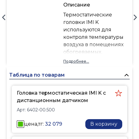
Описание
Термостатические
головки IMI K
используются для
контроля температуры
воздуха в помещениях
обогреваемых,
например, с помощью
Подробнее...
конвекторов,
радиаторов. Весь
Таблица по товарам
модельный ряд
термостатических
Головка термостатическая IMI K с
головок К прост в
дистанционным датчиком
использовании и при
Арт:
6402-00.500
этом гарантирует
надежное и точное
цена,тг:
32 079
В корзину
регулирование. Модели
с дистанционным