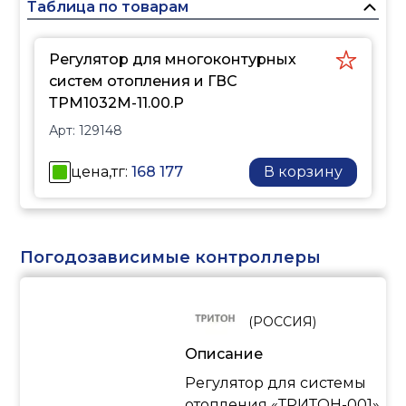
горячего
Таблица по товарам
Интерфейсы для
водоснабжения (ГВС).
различных аксессуаров,
Устройство обеспечивает
таких как модем, шлюз,
Регулятор для многоконтурных
точное поддержание
модуль регистрации
систем отопления и ГВС
заданных температурных
данных и др.
ТРМ1032М-11.00.Р
параметров и гибкое
Арт:
129148
распределение
тепловой энергии
цена,тг:
168 177
В корзину
между несколькими
контурами, что позволяет
повысить
энергоэффективность и
Погодозависимые контроллеры
снизить
эксплуатационные
затраты.
(
РОССИЯ
)
Регулятор
поддерживает работу по
Описание
расписаниям, имеет
Регулятор для системы
функции
отопления «ТРИТОН-001»