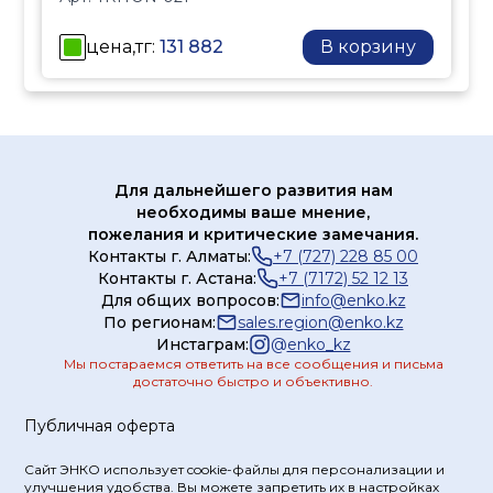
температуры воды в
котельные установки
контуре отопления в
цена,тг:
131 882
В корзину
Многоэтажные и
соответствии с
административные
отопительным графиком
здания, жилые
по температуре
комплексы
наружного воздуха;
Преимущества:
регулирование
Управление
Для дальнейшего развития нам
температуры воды,
несколькими контурами
необходимы ваше мнение,
возвращаемой в
из одного устройства
пожелания и критические замечания.
тепловую сеть в
Контакты г. Алматы:
+7 (727) 228 85 00
Погодозависимое
соответствии с
Контакты г. Астана:
+7 (7172) 52 12 13
регулирование
отопительным графиком
Для общих вопросов:
info@enko.kz
Возможность
По регионам:
sales.region@enko.kz
по температуре
интеграции в системы
Инстаграм:
@
enko_kz
подаваемой сетевой
Мы постараемся ответить на все сообщения и письма
диспетчеризации
воды;
достаточно быстро и объективно.
Экономия
поддержание заданной
энергоресурсов и
Публичная оферта
постоянной температуры
повышение комфорта
воды в системе горячего
Сайт ЭНКО использует cookie-файлы для персонализации и
Удобный интерфейс и
водоснабжения.
улучшения удобства. Вы можете запретить их в настройках