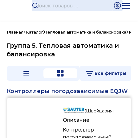
Главная
Каталог
Тепловая автоматика и балансировка
Кон
Группа 5. Тепловая автоматика и
балансировка
Все фильтры
Контроллеры погодозависимые EQJW
(
Швейцария
)
Описание
Контроллер
погодозависимый