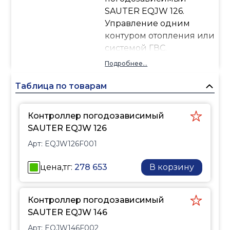
SAUTER EQJW 126.
Управление одним
контуром отопления или
системой ГВС.
PI-контроль температуры
Подробнее...
теплоносителя по
кривой нагрева или 4-
Таблица по товарам
позиционной
характеристике.
Контроллер погодозависимый
Удобен в использовании
SAUTER EQJW 126
в сочетании с
Арт:
EQJW126F001
современной
технологией управления
цена,тг:
278 653
В корзину
(«повернуть и нажать») и
большим ЖК-экраном.
Удобные еженедельные
Контроллер погодозависимый
и ежегодные программы
SAUTER EQJW 146
переключения с
Арт:
EQJW146F002