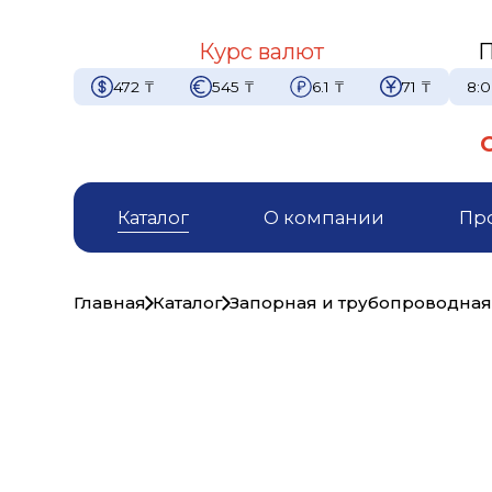
Курс валют
П
472
₸
545
₸
6.1
₸
71
₸
8:0
Каталог
О компании
Пр
Главная
Каталог
Запорная и трубопроводная