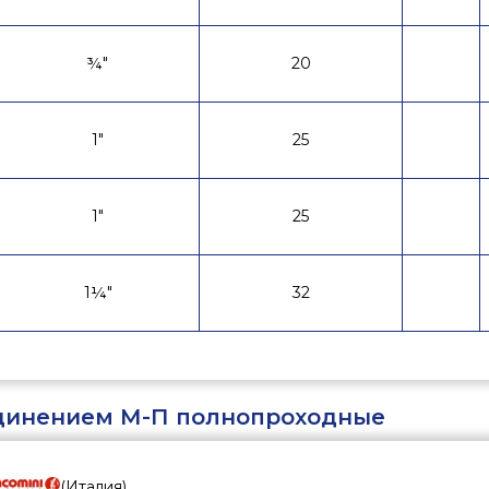
¾"
20
1"
25
1"
25
1¼"
32
динением М-П полнопроходные
(
Италия
)