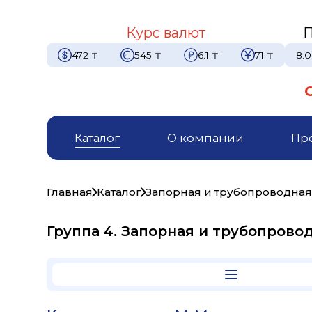
Курс валют
П
472
₸
545
₸
6.1
₸
71
₸
8:0
Каталог
О компании
Пр
Главная
Каталог
Запорная и трубопроводная
Группа 4. Запорная и трубопрово