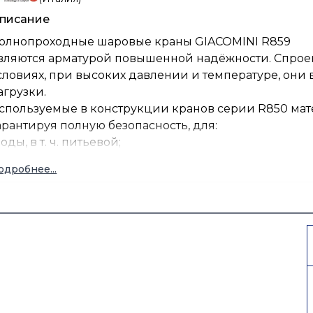
писание
олнопроходные шаровые краны GIACOMINI R859
вляются арматурой повышенной надёжности. Спроек
словиях, при высоких давлении и температуре, он
агрузки.
спользуемые в конструкции кранов серии R850 мат
арантируя полную безопасность, для:
воды, в т. ч. питьевой;
теплоносителей (содержание гликоля до 50%);
одробнее...
аза;
водяного пара;
жидких углеводородов;
сжатого воздуха.
онструкция крана со штоком, помещаемым изнутри,
авлением и позволяет приме- нять краны в газораспр
нешних.