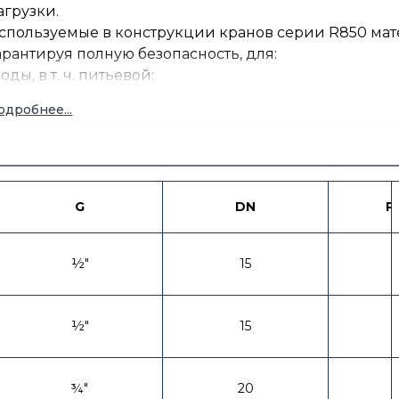
агрузки.
спользуемые в конструкции кранов серии R850 мат
арантируя полную безопасность, для:
воды, в т. ч. питьевой;
теплоносителей (содержание гликоля до 50%);
одробнее...
аза;
водяного пара;
жидких углеводородов;
сжатого воздуха.
онструкция крана со штоком, помещаемым изнутри,
G
DN
P
авлением и позволяет приме- нять краны в газораспр
нешних.
½"
15
½"
15
¾"
20