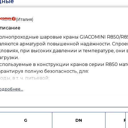
дные
(
Италия
)
писание
олнопроходные шаровые краны GIACOMINI R850/R8
вляются арматурой повышенной надёжности. Спроек
словиях, при высоких давлении и температуре, он
агрузки.
спользуемые в конструкции кранов серии R850 мат
арантируя полную безопасность, для:
воды, в т. ч. питьевой;
теплоносителей (содержание гликоля до 50%);
одробнее...
аза;
водяного пара;
жидких углеводородов;
сжатого воздуха.
онструкция крана со штоком, помещаемым изнутри,
G
DN
P
авлением и позволяет приме- нять краны в газораспр