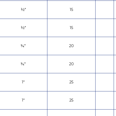
нешних.
½"
15
½"
15
¾"
20
¾"
20
1"
25
1"
25