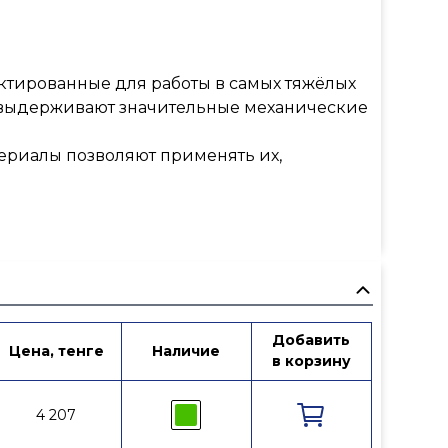
тированные для работы в самых тяжёлых
и выдерживают значительные механические
ериалы позволяют применять их,
Добавить
 исключает его выбивание избыточным
Цена, тенге
Наличие
в корзину
еделительных сетях, как внутренних, так и
4 207