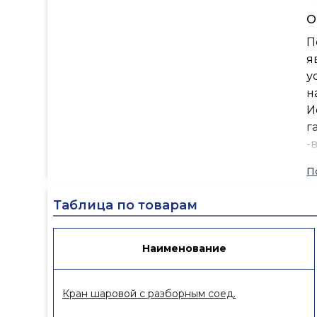
О
П
я
у
н
И
г
-
-
П
-г
-
Таблица по товарам
-
-
К
Наименование
д
в
Кран шаровой с разборным соед.