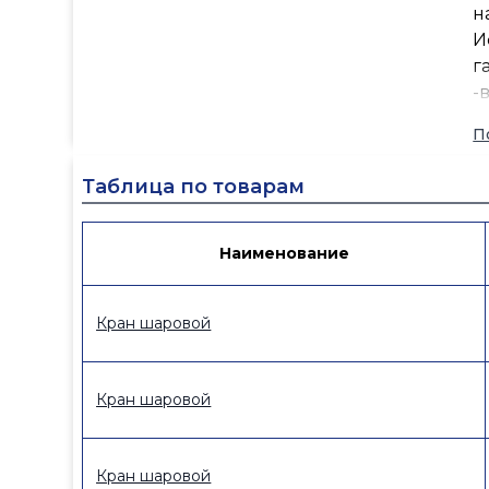
н
И
г
-
-
П
-г
-
Таблица по товарам
-
-
К
Наименование
д
в
Кран шаровой
Кран шаровой
Кран шаровой