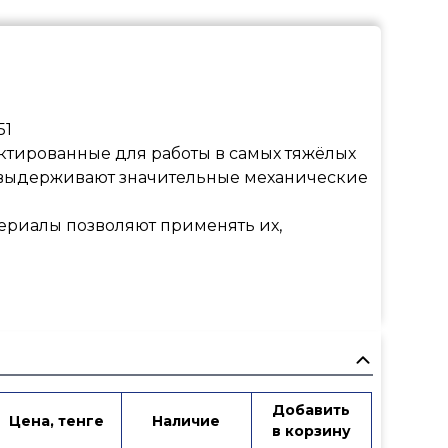
51
тированные для работы в самых тяжёлых
и выдерживают значительные механические
ериалы позволяют применять их,
Добавить
 исключает его выбивание избыточным
N, бар
Цена, тенге
Наличие
Tмакс., °C
Кол-во в упаков
в корзину
еделительных сетях, как внутренних, так и