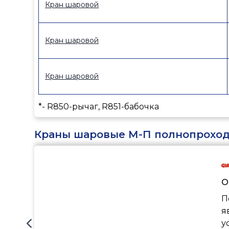
Кран шаровой
Кран шаровой
Кран шаровой
*- R850-рычаг, R851-бабочка
Краны шаровые М-П полнопрохо
О
П
я
у