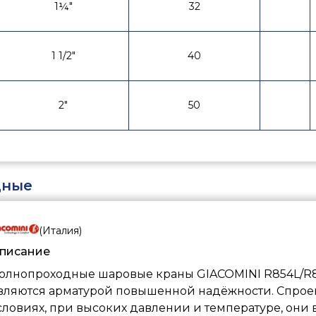
1¼"
32
1 1/2"
40
2"
50
дные
(
Италия
)
писание
олнопроходные шаровые краны GIACOMINI R854L/R
вляются арматурой повышенной надёжности. Спроек
словиях, при высоких давлении и температуре, он