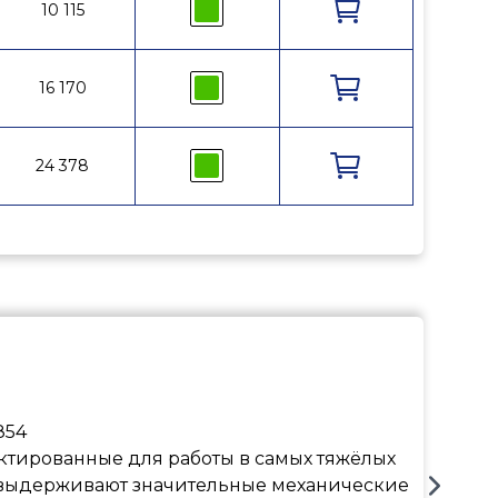
28
10 115
185
4
28
16 170
185
2
28
24 378
185
854
тированные для работы в самых тяжёлых
и выдерживают значительные механические