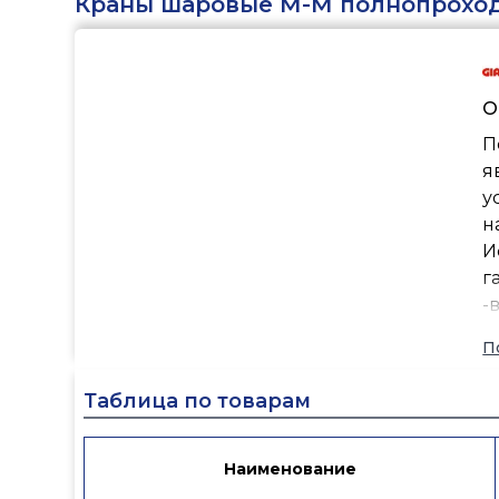
Краны шаровые М-М полнопрохо
О
П
я
у
н
И
г
-
-
П
-г
-
Таблица по товарам
-
-
К
Наименование
д