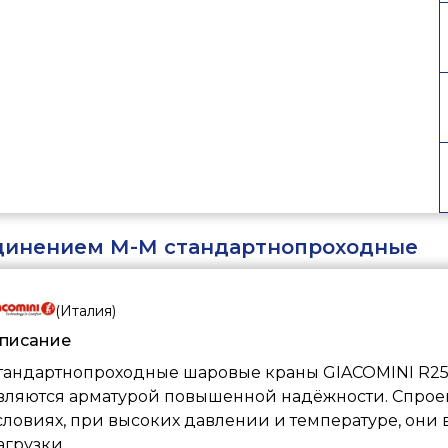
динением М-М стандартнопроходные
(
Италия
)
писание
тандартнопроходные шаровые краны GIACOMINI R25
вляются арматурой повышенной надёжности. Спроек
словиях, при высоких давлении и температуре, он
агрузки.