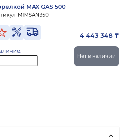
орелкой MAX GAS 500
ртикул:
MIMSAN350
4 443 348 ₸
аличие:
Нет в наличии