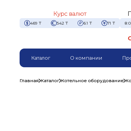
Курс валют
469
₸
542
₸
6.1
₸
71
₸
8:0
Каталог
О компании
Пр
Главная
Каталог
Котельное оборудование
Ко