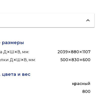
е размеры
ла Д⨯Ш⨯В, мм
:
2039⨯880⨯1107
релки Д⨯Ш⨯В, мм
:
500⨯830⨯600
 цвета и вес
красный
800