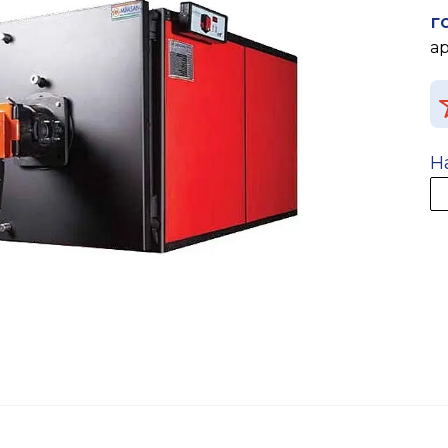
г
а
Н