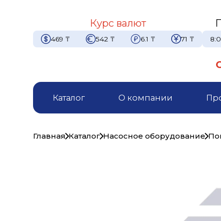
Курс валют
469
₸
542
₸
6.1
₸
71
₸
8:0
Каталог
О компании
Пр
Главная
Каталог
Насосное оборудование
По