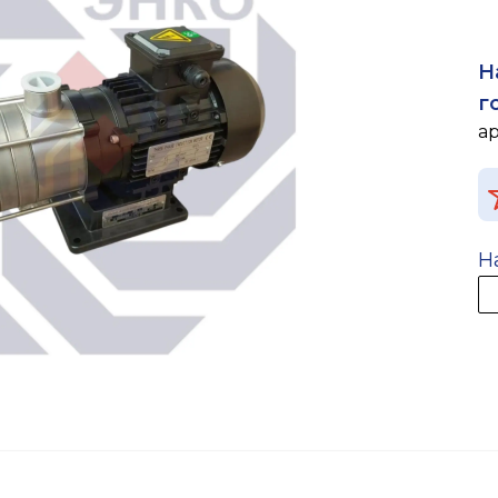
Н
г
а
Н