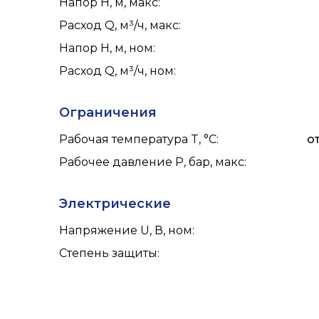
Напор H, м, макс
:
Расход Q, м³/ч, макс
:
Напор H, м, ном
:
Расход Q, м³/ч, ном
:
Ограничения
Рабочая температура T, °C
:
от
Рабочее давление P, бар, макс
:
Электрические
Напряжение U, В, ном
:
Степень защиты
: