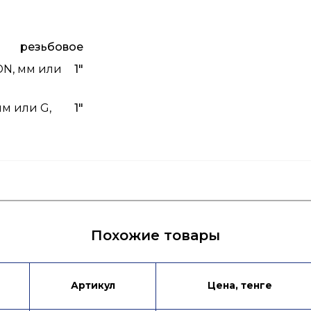
резьбовое
DN, мм или
1"
м или G,
1"
родукции
Инструкция
Похожие товары
Артикул
Цена, тенге