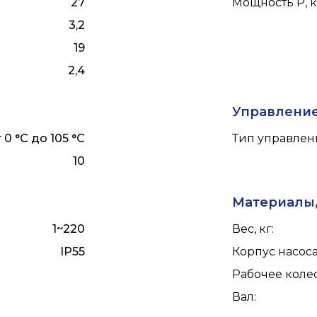
27
Мощность P, к
3,2
19
2,4
Управлени
 0 °С до 105 °С
Тип управлен
10
Материалы,
1~220
Вес, кг
:
IP55
Корпус насос
Рабочее коле
Вал
: