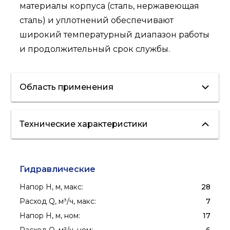
материалы корпуса (сталь, нержавеющая
сталь) и уплотнений обеспечивают
широкий температурный диапазон работы
и продолжительный срок службы.
Область применения
Технические характеристики
отопление
вентиляция
кондиционирование
водоснабжение
полив
пожаротушение
Гидравлические
Напор H, м, макс
:
28
Расход Q, м³/ч, макс
:
7
Напор H, м, ном
:
17