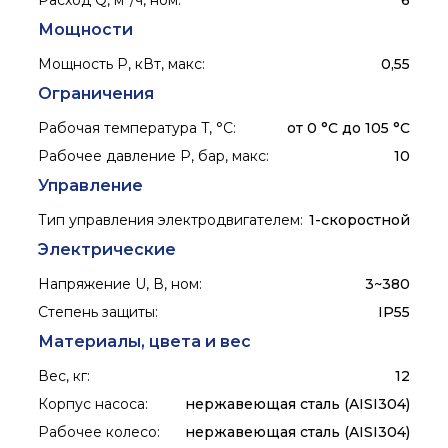
Расход Q, м³/ч, ном
:
6
Мощности
Мощность P, кВт, макс
:
0,55
Ограничения
Рабочая температура T, °C
:
от 0 °С до 105 °С
Рабочее давление P, бар, макс
:
10
Управление
Тип управления электродвигателем
:
1-скоростной
Электрические
Напряжение U, В, ном
:
3~380
Степень защиты
:
IP55
Материалы, цвета и вес
Вес, кг
:
12
Корпус насоса
:
нержавеющая сталь (AISI304)
Рабочее колесо
:
нержавеющая сталь (AISI304)