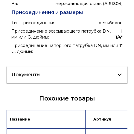
Вал
:
нержавеющая сталь (AISI304)
Присоединения и размеры
Тип присоединения
:
резьбовое
Присоединение всасывающего патрубка DN,
1
мм или G, дюймы
:
1/4"
Присоединение напорного патрубка DN, мм или
1"
G, дюймы
:
Документы
Сертификат/
Похожие товары
Декларация
Каталог
Инструкция
продукции
Название
Артикул
Це