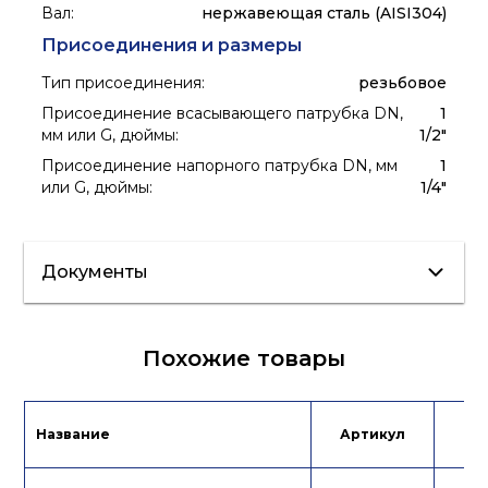
Вал
:
нержавеющая сталь (AISI304)
Присоединения и размеры
Тип присоединения
:
резьбовое
Присоединение всасывающего патрубка DN,
1
мм или G, дюймы
:
1/2"
Присоединение напорного патрубка DN, мм
1
или G, дюймы
:
1/4"
Документы
Сертификат/
Похожие товары
Декларация
Каталог
Инструкция
продукции
Название
Артикул
Це