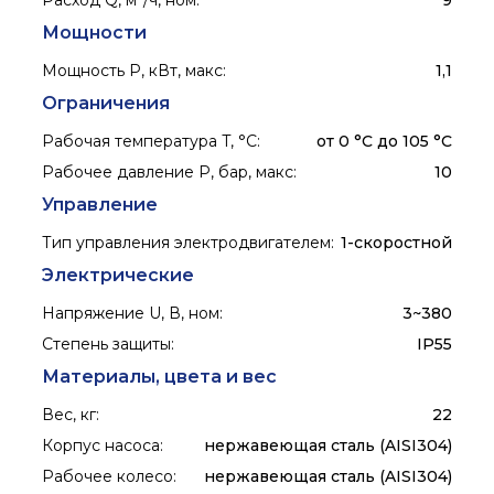
Расход Q, м³/ч, ном
:
9
Мощности
Мощность P, кВт, макс
:
1,1
Ограничения
Рабочая температура T, °C
:
от 0 °С до 105 °С
Рабочее давление P, бар, макс
:
10
Управление
Тип управления электродвигателем
:
1-скоростной
Электрические
Напряжение U, В, ном
:
3~380
Степень защиты
:
IP55
Материалы, цвета и вес
Вес, кг
:
22
Корпус насоса
:
нержавеющая сталь (AISI304)
Рабочее колесо
:
нержавеющая сталь (AISI304)