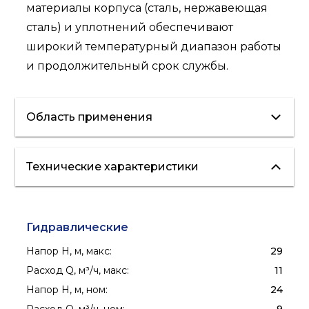
материалы корпуса (сталь, нержавеющая
сталь) и уплотнений обеспечивают
широкий температурный диапазон работы
и продолжительный срок службы.
Область применения
Технические характеристики
отопление
вентиляция
кондиционирование
водоснабжение
полив
пожаротушение
Гидравлические
Напор H, м, макс
:
29
Расход Q, м³/ч, макс
:
11
Напор H, м, ном
:
24