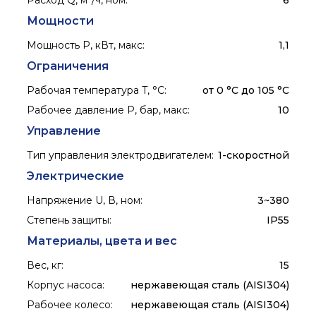
Расход Q, м³/ч, ном
:
6
Мощности
Мощность P, кВт, макс
:
1,1
Ограничения
Рабочая температура T, °C
:
от 0 °С до 105 °С
Рабочее давление P, бар, макс
:
10
Управление
Тип управления электродвигателем
:
1-скоростной
Электрические
Напряжение U, В, ном
:
3~380
Степень защиты
:
IP55
Материалы, цвета и вес
Вес, кг
:
15
Корпус насоса
:
нержавеющая сталь (AISI304)
Рабочее колесо
:
нержавеющая сталь (AISI304)