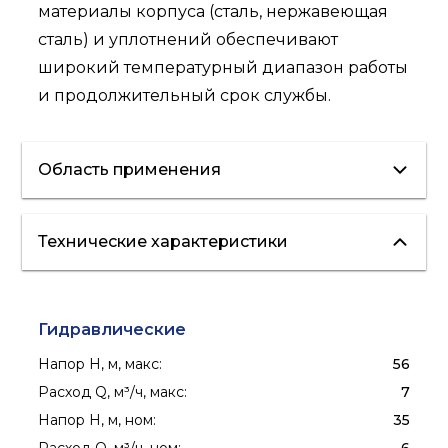
материалы корпуса (сталь, нержавеющая
сталь) и уплотнений обеспечивают
широкий температурный диапазон работы
и продолжительный срок службы.
Область применения
Технические характеристики
отопление
вентиляция
кондиционирование
водоснабжение
полив
пожаротушение
Гидравлические
Напор H, м, макс
:
56
Расход Q, м³/ч, макс
:
7
Напор H, м, ном
:
35