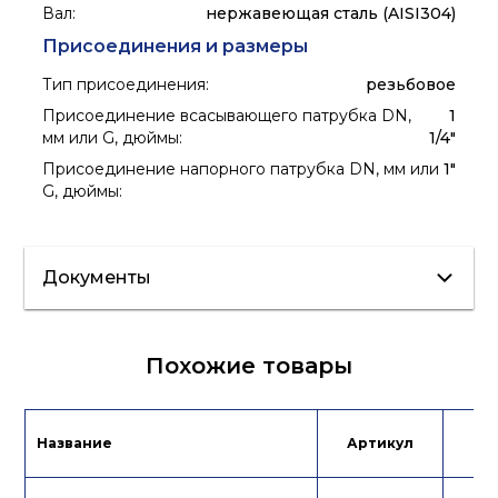
Вал
:
нержавеющая сталь (AISI304)
Присоединения и размеры
Тип присоединения
:
резьбовое
Присоединение всасывающего патрубка DN,
1
мм или G, дюймы
:
1/4"
Присоединение напорного патрубка DN, мм или
1"
G, дюймы
:
Документы
Сертификат/
Каталог
Похожие товары
Декларация
Инструкция
Название
Артикул
Це