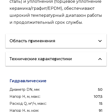
сталь) и уплотнений (торцевое уплотнение
керамика/графит/EPDM), обеспечивают
широкий температурный диапазон работы
и продолжительный срок службы.
Область применения
Технические характеристики
отопление
вентиляция
кондиционирование
водоснабжение
полив
пожаротушение
Гидравлические
Диаметр DN, мм
:
50
Напор H, м, макс
:
107,5
Расход Q, м³/ч, макс
:
15
Напор H, м, ном
:
91