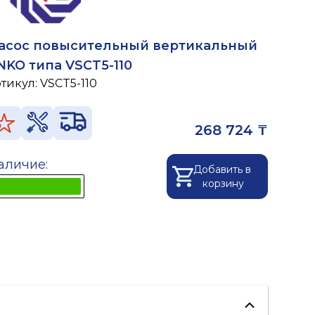
асос повысительный вертикальный
NKO типа VSCT5-110
ртикул:
VSCT5-110
268 724 ₸
аличие:
Добавить в
корзину