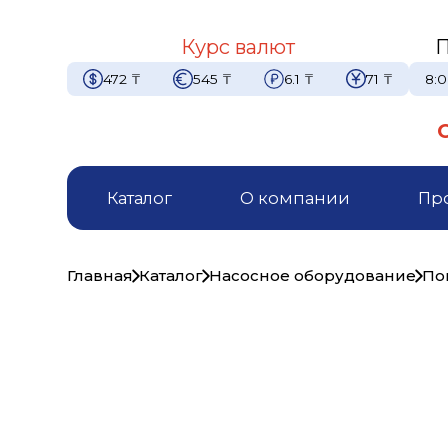
Курс валют
П
472
₸
545
₸
6.1
₸
71
₸
8:0
Каталог
О компании
Пр
Главная
Каталог
Насосное оборудование
По