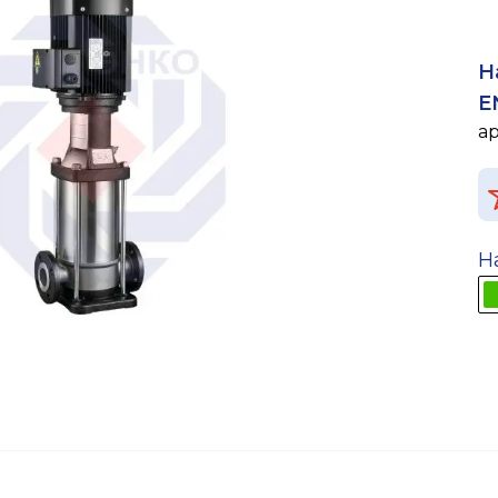
Н
E
а
Н