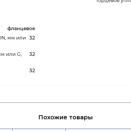
Торцевое упл
фланцевое
DN, мм или
32
м или G,
32
32
я
Лист данных
Похожие товары