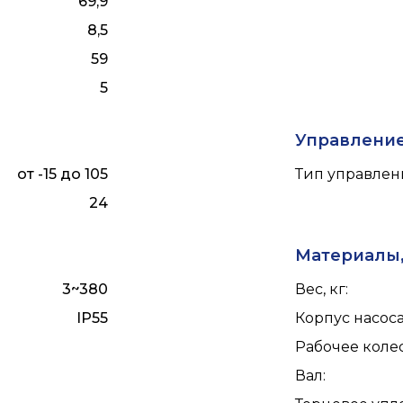
69,9
8,5
59
5
Управлени
от -15 до 105
Тип управлен
24
Материалы,
3~380
Вес, кг
:
IP55
Корпус насос
Рабочее коле
Вал
: