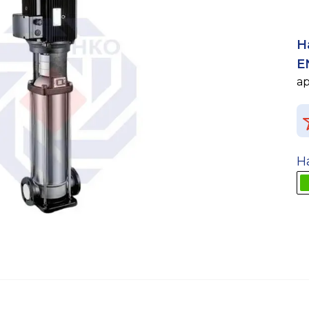
Н
E
а
Н