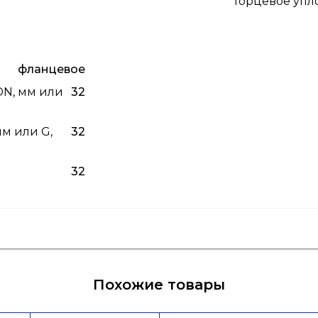
Торцевое упл
фланцевое
DN, мм или
32
м или G,
32
32
ых
Инструкция
Похожие товары