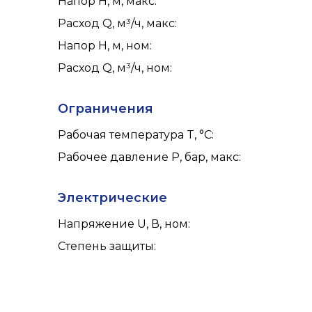
Напор H, м, макс
:
Расход Q, м³/ч, макс
:
Напор H, м, ном
:
Расход Q, м³/ч, ном
:
Ограничения
Рабочая температура T, °C
:
Рабочее давление P, бар, макс
:
Электрические
Напряжение U, В, ном
:
Степень защиты
: