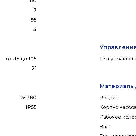
110
7
95
4
Управлени
от -15 до 105
Тип управлен
21
Материалы,
3~380
Вес, кг
:
IP55
Корпус насос
Рабочее коле
Вал
: