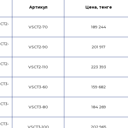
Артикул
Цена, тенге
CT2-
VSCT2-70
189 244
CT2-
VSCT2-90
201 917
CT2-
VSCT2-110
223 393
CT3-
VSCT3-60
159 682
CT3-
VSCT3-80
184 269
CT3-
VSCT3-100
202 965