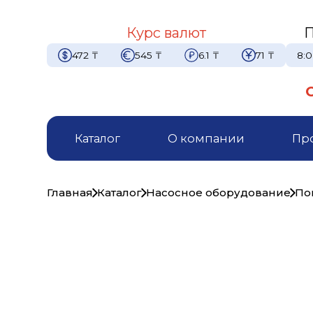
Курс валют
П
472
₸
545
₸
6.1
₸
71
₸
8:0
Каталог
О компании
Пр
Главная
Каталог
Насосное оборудование
По