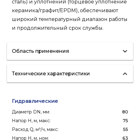
сталь) и уплотнений (торцевое уплотнение
керамика/графит/EPDM), обеспечивают
широкий температурный диапазон работы
и продолжительный срок службы.
Область применения
Технические характеристики
отопление
вентиляция
кондиционирование
водоснабжение
полив
пожаротушение
Гидравлические
Диаметр DN, мм
:
80
Напор H, м, макс
:
75
Расход Q, м³/ч, макс
:
55
Напор H, м, ном
:
63