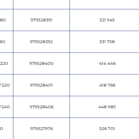
180
979528391
321 945
180
979528392
331 758
F220
979528400
414 446
F220
979528401
418 766
F240
979528406
448 985
20
979527976
526 701