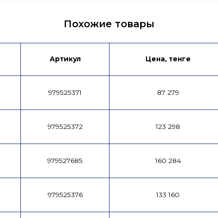
я
Лист данных
Каталог продукции
Похожие товары
Артикул
Цена, тенге
979525371
87 279
979525372
123 298
979527685
160 284
979525376
133 160