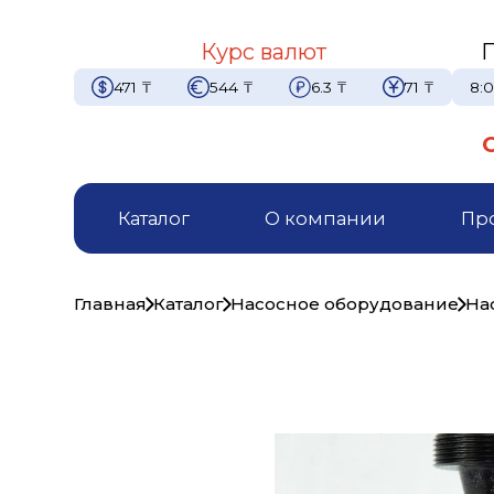
Курс валют
471
₸
544
₸
6.3
₸
71
₸
8:0
Каталог
О компании
Пр
Главная
Каталог
Насосное оборудование
На