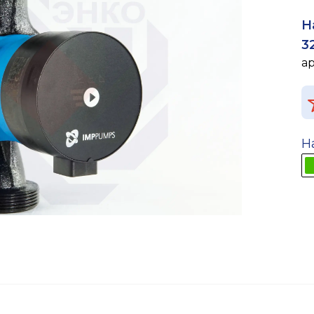
Н
3
а
Н