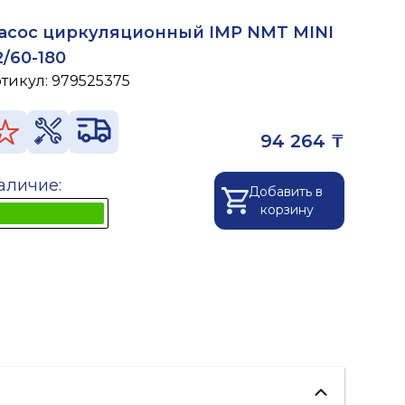
асос циркуляционный IMP NMT MINI
2/60-180
ртикул:
979525375
94 264 ₸
аличие:
Добавить в
корзину