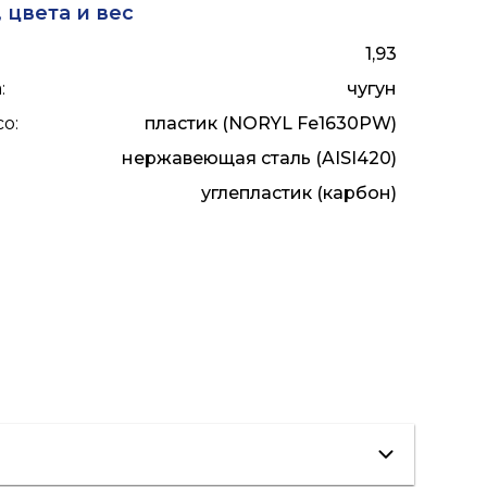
 цвета и вес
1,93
а
:
чугун
со
:
пластик (NORYL Fe1630PW)
нержавеющая сталь (AISI420)
:
углепластик (карбон)