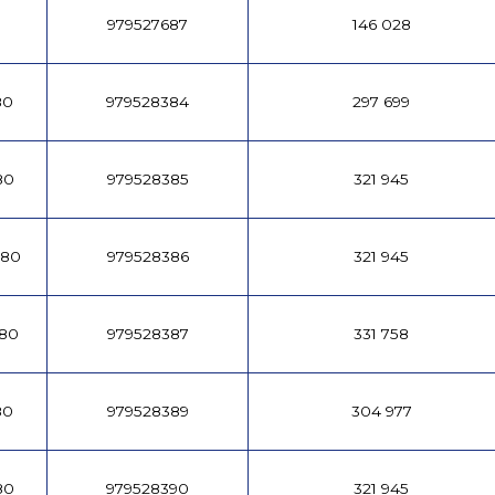
979527687
146 028
80
979528384
297 699
80
979528385
321 945
180
979528386
321 945
180
979528387
331 758
80
979528389
304 977
80
979528390
321 945