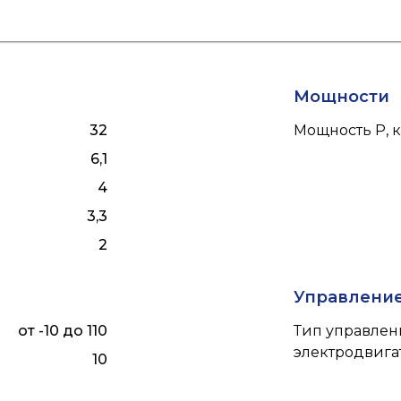
Мощности
32
Мощность P, к
6,1
4
3,3
2
Управлени
от -10 до 110
Тип управлен
электродвига
10