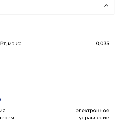
вентиляция
"теплые полы"
Вт, макс
:
0,035
е
ия
электронное
телем
:
управление